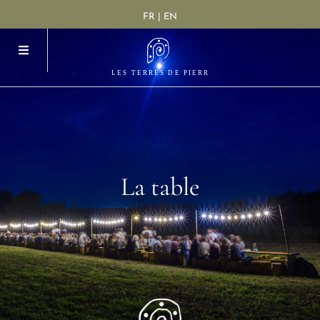
FR | EN
La
table