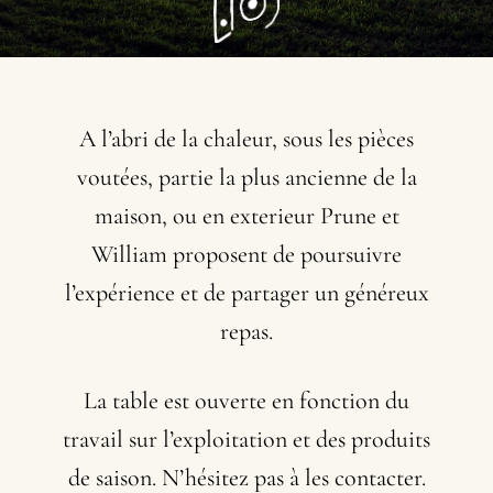
A
l’abri
de
la
chaleur,
sous
les
pièces
voutées,
partie
la
plus
ancienne
de
la
maison,
ou
en
exterieur
Prune
et
William
proposent
de
poursuivre
l’expérience
et
de
partager
un
généreux
repas.
La
table
est
ouverte
en
fonction
du
travail
sur
l’exploitation
et
des
produits
de
saison.
N’hésitez
pas
à
les
contacter.