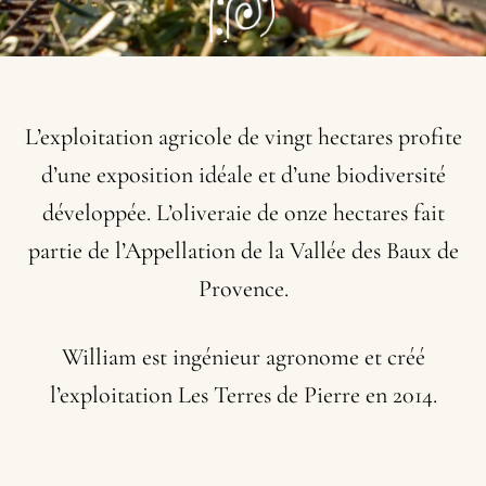
L’exploitation
agricole
de
vingt
hectares
profite
d’une
exposition
idéale
et
d’une
biodiversité
développée.
L’oliveraie
de
onze
hectares
fait
partie
de
l’Appellation
de
la
Vallée
des
Baux
de
Provence.
William
est
ingénieur
agronome
et
créé
l’exploitation
Les
Terres
de
Pierre
en
2014.