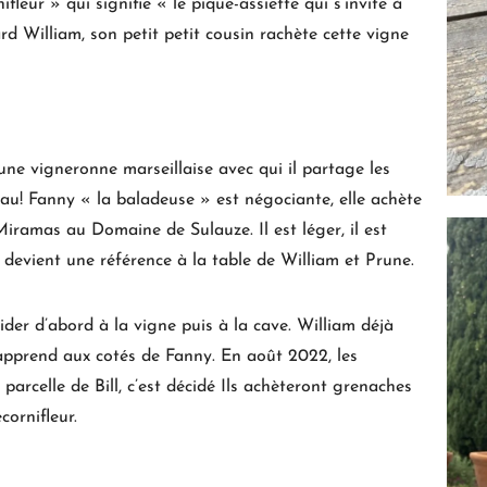
ifleur » qui signifie « le pique-assiette qui s’invite à
ard William, son petit petit cousin rachète cette vigne
une vigneronne marseillaise avec qui il partage les
au! Fanny « la baladeuse » est négociante, elle achète
Miramas au Domaine de Sulauze. Il est léger, il est
e devient une référence à la table de William et Prune.
aider d’abord à la vigne puis à la cave. William déjà
 apprend aux cotés de Fanny. En août 2022, les
parcelle de Bill, c’est décidé Ils achèteront grenaches
cornifleur.