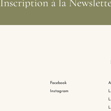
Inscription
à
la
Newslett
Facebook
A
Instagram
L
L
L