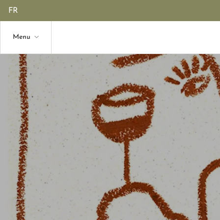
FR
Le domaine
Menu
La table
Nos expériences
Contact
Accueil
Le domaine
La table
Nos expériences
Contact